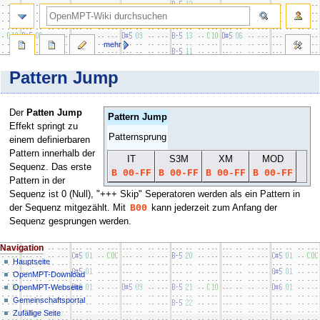
Suche
mehr
Pattern Jump
Zur
Zur
Der
Patten Jump
Pattern Jump
Navigation
Suche
Effekt springt zu
Patternsprung
springen
springen
einem definierbaren
Pattern innerhalb der
IT
S3M
XM
MOD
Sequenz. Das erste
B 00-FF
B 00-FF
B 00-FF
B 00-FF
Pattern in der
Sequenz ist 0 (Null), "+++ Skip" Seperatoren werden als ein Pattern in
der Sequenz mitgezählt. Mit
B00
kann jederzeit zum Anfang der
Sequenz gesprungen werden.
N
Seitenaktionen
Meine Werkzeuge
Navigation
Nicht
Seite
Hauptseite
a
angemeldet
OpenMPT-Download
Diskussion
v
Diskussionsseite
OpenMPT-Webseite
Lesen
i
Beiträge
Gemeinschafts­portal
Bearbeiten
g
Benutzerkonto
Zufällige Seite
Versionsgeschichte