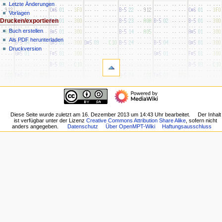
erstellen
a
Letzte Änderungen
Anmelden
Vorlagen
t
Werkzeuge
Drucken/­exportieren
i
Links
Buch erstellen
o
auf
Als PDF herunterladen
diese
n
Druckversion
Seite
s
Änderungen
m
an
e
verlinkten
Navigation
Seiten
n
Hauptseite
Spezialseiten
ü
OpenMPT-
Permanenter
Download
Diese Seite wurde zuletzt am 16. Dezember 2013 um 14:43 Uhr bearbeitet.
Der Inhalt
Link
ist verfügbar unter der Lizenz
Creative Commons Attribution Share Alike
, sofern nicht
OpenMPT-
Seiten­­
anders angegeben.
Datenschutz
Über OpenMPT-Wiki
Haftungsausschluss
Webseite
informationen
Gemeinschafts­
portal
Zufällige
Seite
Letzte
Änderungen
Vorlagen
Drucken/­exportieren
Buch
erstellen