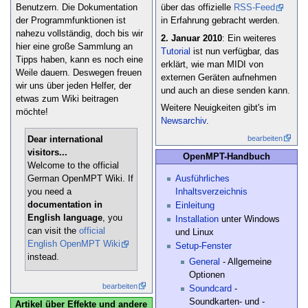
Benutzern. Die Dokumentation
über das offizielle
RSS-Feed
der Programmfunktionen ist
in Erfahrung gebracht werden.
nahezu vollständig, doch bis wir
2. Januar 2010
: Ein weiteres
hier eine große Sammlung an
Tutorial
ist nun verfügbar, das
Tipps haben, kann es noch eine
erklärt, wie man MIDI von
Weile dauern. Deswegen freuen
externen Geräten aufnehmen
wir uns über jeden Helfer, der
und auch an diese senden kann.
etwas zum Wiki beitragen
Weitere Neuigkeiten gibt's im
möchte!
Newsarchiv
.
bearbeiten
Dear international
visitors...
OpenMPT-Handbuch
Welcome to the official
Ausführliches
German OpenMPT Wiki. If
Inhaltsverzeichnis
you need a
documentation in
Einleitung
English language
, you
Installation
unter Windows
can visit the
official
und Linux
English OpenMPT Wiki
Setup-Fenster
instead.
General
- Allgemeine
Optionen
bearbeiten
Soundcard
-
Soundkarten- und -
Artikel über Effekte und andere