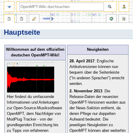
Suche
mehr
Hauptseite
Zur
Zur
Willkommen auf dem offiziellen
Neuigkeiten
Navigation
Suche
deutschen OpenMPT-Wiki!
springen
springen
28. April 2017
: Englische
Artikelversionen können nun
bequem über die Seitenleiste
("In anderen Sprachen") erreicht
werden.
2. November 2013
: Die
Hier findest du umfassende
Release-Daten der neuesten
Informationen und Anleitungen
OpenMPT-Versionen wurden aus
zur Open-Source-Musiksoftware
der News-Sektion entfernt, da
OpenMPT, dem Nachfolger von
deren Pflege nur doppelten
ModPlug Tracker - von der
Aufwand bedeutet. Die
grundlegenden Einrichtung bis
jeweiligen Neuigkeiten zu
zu Tipps von erfahrenen
OpenMPT können aber weiterhin