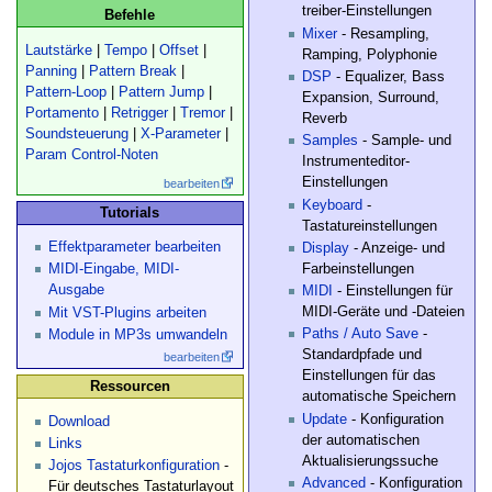
treiber-Einstellungen
Befehle
Mixer
- Resampling,
Lautstärke
|
Tempo
|
Offset
|
Ramping, Polyphonie
Panning
|
Pattern Break
|
DSP
- Equalizer, Bass
Pattern-Loop
|
Pattern Jump
|
Expansion, Surround,
Portamento
|
Retrigger
|
Tremor
|
Reverb
Soundsteuerung
|
X-Parameter
|
Samples
- Sample- und
Param Control-Noten
Instrumenteditor-
Einstellungen
bearbeiten
Keyboard
-
Tutorials
Tastatureinstellungen
Effektparameter bearbeiten
Display
- Anzeige- und
Farbeinstellungen
MIDI-Eingabe, MIDI-
Ausgabe
MIDI
- Einstellungen für
MIDI-Geräte und -Dateien
Mit VST-Plugins arbeiten
Paths / Auto Save
-
Module in MP3s umwandeln
Standardpfade und
bearbeiten
Einstellungen für das
Ressourcen
automatische Speichern
Update
- Konfiguration
Download
der automatischen
Links
Aktualisierungssuche
Jojos Tastaturkonfiguration
-
Advanced
- Konfiguration
Für deutsches Tastaturlayout