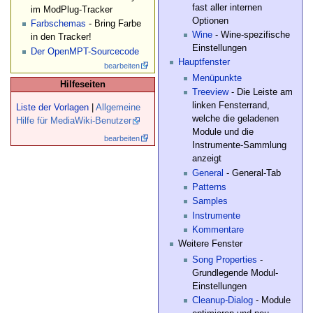
fast aller internen
im ModPlug-Tracker
Optionen
Farbschemas
- Bring Farbe
Wine
- Wine-spezifische
in den Tracker!
Einstellungen
Der OpenMPT-Sourcecode
Hauptfenster
bearbeiten
Menüpunkte
Hilfeseiten
Treeview
- Die Leiste am
linken Fensterrand,
Liste der Vorlagen
|
Allgemeine
welche die geladenen
Hilfe für MediaWiki-Benutzer
Module und die
bearbeiten
Instrumente-Sammlung
anzeigt
General
- General-Tab
Patterns
Samples
Instrumente
Kommentare
Weitere Fenster
Song Properties
-
Grundlegende Modul-
Einstellungen
Cleanup-Dialog
- Module