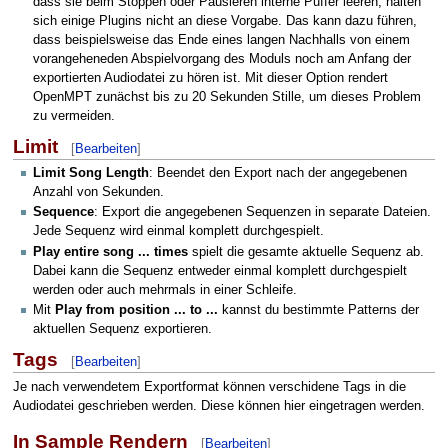
dass sie beim Stoppen oder Pausieren interne Puffer leeren, halten
sich einige Plugins nicht an diese Vorgabe. Das kann dazu führen,
dass beispielsweise das Ende eines langen Nachhalls von einem
vorangeheneden Abspielvorgang des Moduls noch am Anfang der
exportierten Audiodatei zu hören ist. Mit dieser Option rendert
OpenMPT zunächst bis zu 20 Sekunden Stille, um dieses Problem
zu vermeiden.
Limit
[
Bearbeiten
]
Limit Song Length
: Beendet den Export nach der angegebenen
Anzahl von Sekunden.
Sequence
: Export die angegebenen Sequenzen in separate Dateien.
Jede Sequenz wird einmal komplett durchgespielt.
Play entire song ... times
spielt die gesamte aktuelle Sequenz ab.
Dabei kann die Sequenz entweder einmal komplett durchgespielt
werden oder auch mehrmals in einer Schleife.
Mit
Play from position ... to ...
kannst du bestimmte Patterns der
aktuellen Sequenz exportieren.
Tags
[
Bearbeiten
]
Je nach verwendetem Exportformat können verschidene Tags in die
Audiodatei geschrieben werden. Diese können hier eingetragen werden.
In Sample Rendern
[
Bearbeiten
]