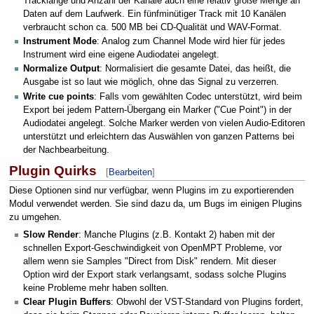
Tracklänge und Anzahl der Kanäle auch eine relativ große Menge an
Daten auf dem Laufwerk. Ein fünfminütiger Track mit 10 Kanälen
verbraucht schon ca. 500 MB bei CD-Qualität und WAV-Format.
Instrument Mode
: Analog zum Channel Mode wird hier für jedes
Instrument wird eine eigene Audiodatei angelegt.
Normalize Output
: Normalisiert die gesamte Datei, das heißt, die
Ausgabe ist so laut wie möglich, ohne das Signal zu verzerren.
Write cue points
: Falls vom gewählten Codec unterstützt, wird beim
Export bei jedem Pattern-Übergang ein Marker ("Cue Point") in der
Audiodatei angelegt. Solche Marker werden von vielen Audio-Editoren
unterstützt und erleichtern das Auswählen von ganzen Patterns bei
der Nachbearbeitung.
Plugin Quirks
[
Bearbeiten
]
Diese Optionen sind nur verfügbar, wenn Plugins im zu exportierenden
Modul verwendet werden. Sie sind dazu da, um Bugs im einigen Plugins
zu umgehen.
Slow Render
: Manche Plugins (z.B. Kontakt 2) haben mit der
schnellen Export-Geschwindigkeit von OpenMPT Probleme, vor
allem wenn sie Samples "Direct from Disk" rendern. Mit dieser
Option wird der Export stark verlangsamt, sodass solche Plugins
keine Probleme mehr haben sollten.
Clear Plugin Buffers
: Obwohl der VST-Standard von Plugins fordert,