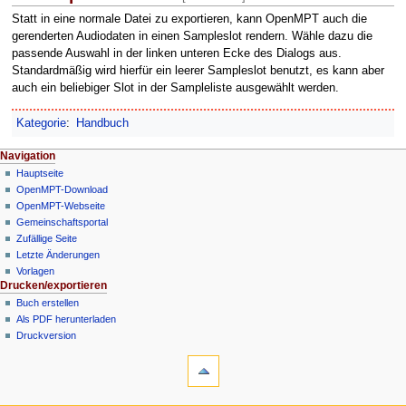
Statt in eine normale Datei zu exportieren, kann OpenMPT auch die
gerenderten Audiodaten in einen Sampleslot rendern. Wähle dazu die
passende Auswahl in der linken unteren Ecke des Dialogs aus.
Standardmäßig wird hierfür ein leerer Sampleslot benutzt, es kann aber
auch ein beliebiger Slot in der Sampleliste ausgewählt werden.
Kategorie
:
Handbuch
N
Seitenaktionen
Meine Werkzeuge
Navigation
Nicht
Seite
Hauptseite
a
angemeldet
OpenMPT-Download
Diskussion
v
Diskussionsseite
OpenMPT-Webseite
Lesen
i
Beiträge
Gemeinschafts­portal
Bearbeiten
g
Benutzerkonto
Zufällige Seite
Versionsgeschichte
erstellen
a
Letzte Änderungen
Anmelden
Vorlagen
t
Werkzeuge
Drucken/­exportieren
i
Links
Buch erstellen
o
auf
Als PDF herunterladen
diese
n
Druckversion
Seite
In anderen Sprachen
s
Änderungen
English
m
an
e
verlinkten
Navigation