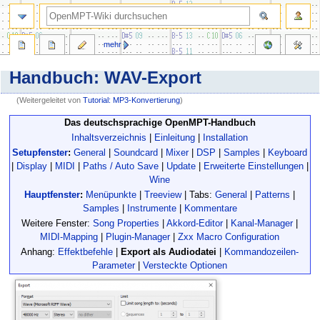
Suche
mehr
Handbuch: WAV-Export
(Weitergeleitet von
Tutorial: MP3-Konvertierung
)
Zur
Zur
Das deutschsprachige OpenMPT-Handbuch
Navigation
Suche
Inhaltsverzeichnis
|
Einleitung
|
Installation
springen
springen
Setupfenster
:
General
|
Soundcard
|
Mixer
|
DSP
|
Samples
|
Keyboard
|
Display
|
MIDI
|
Paths / Auto Save
|
Update
|
Erweiterte Einstellungen
|
Wine
Hauptfenster
:
Menüpunkte
|
Treeview
| Tabs:
General
|
Patterns
|
Samples
|
Instrumente
|
Kommentare
Weitere Fenster:
Song Properties
|
Akkord-Editor
|
Kanal-Manager
|
MIDI-Mapping
|
Plugin-Manager
|
Zxx Macro Configuration
Anhang:
Effektbefehle
|
Export als Audiodatei
|
Kommandozeilen-
Parameter
|
Versteckte Optionen