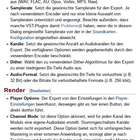
aus (WAV, FLAC, AU, Opus, Vorbis, MP3, Raw).
Samplerate
: Setzt die gewünschte Samplerate für den Export. Je
nach verwendetem Encoder wird nur eine kleine Auswahl von
Sampleraten unterstützt und angezeigt. Beachte außerdem, dass
manche VST-Plugins damit
Probleme
haben, wenn die in diesem
Dialog eingestellte Samplerate von der in der
Soundkarten-
Konfiguration
eingestellten abweicht.
Kanäle
: Setzt die gewünschte Anzahl an Audiokanälen für den
Export. Die verfügbaren Optionen werden gegebenenfalls durch den
verwendeten Encoder beschränkt.
Dither
: Wählt den zu verwendeten Dither-Algorithmus für den Export
zu einer niedrigeren Bit-Tiefe Audio aus.
Audio-Format
: Setzt die gewünschte Bit-Tiefe für verlustfreie (z.B.
32 Bit) oder die Bitrate für verlustbehaftete Formate (z.B. 256 kbit).
Render
[
Bearbeiten
]
Player Options
: Der Export von den Einstellungen in den
Player-
Einstellungen
beeinflusst, deswegen gibt es hier einen Button, der
direkt dorthin führt.
Channel Mode
: Ist diese Option aktiviert, wird für jeden Kanal des
Moduls eine eigene Audiodatei erstellt. Stummgeschaltete Kanäle
werden nicht exportiert. Diese Option bietet sich für umfangreiches
Mastering in einer externen Anwendung an, erzeugt aber je nach