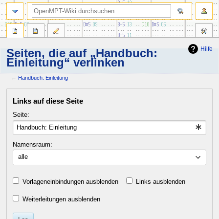
Suche
Hilfe
Seiten, die auf „Handbuch:
Einleitung“ verlinken
←
Handbuch: Einleitung
Zur
Zur
Links auf diese Seite
Navigation
Suche
springen
springen
Seite:
Namensraum:
alle
Vorlageneinbindungen ausblenden
Links ausblenden
Weiterleitungen ausblenden